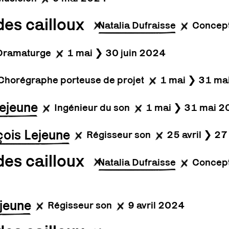
des cailloux
Natalia Dufraisse
Concept
Dramaturge
1 mai ❯ 30 juin 2024
Chorégraphe porteuse de projet
1 mai ❯ 31 ma
ejeune
Ingénieur du son
1 mai ❯ 31 mai 
ois Lejeune
Régisseur son
25 avril ❯ 27
des cailloux
Natalia Dufraisse
Concept
jeune
Régisseur son
9 avril 2024