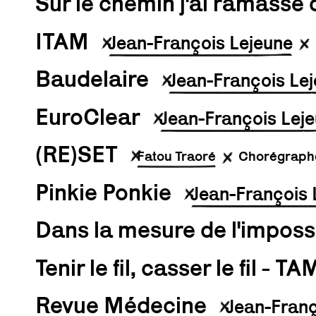
Sur le chemin j'ai ramassé 
ITAM
Jean-François Lejeune
Baudelaire
Jean-François Le
EuroClear
Jean-François Lej
(RE)SET
Fatou Traoré
Chorégraph
Pinkie Ponkie
Jean-François 
Dans la mesure de l'imposs
Tenir le fil, casser le fil - 
Revue Médecine
Jean-Franç