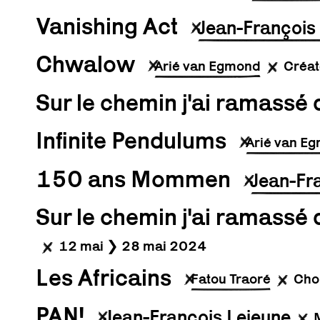
Vanishing Act
Jean-François
Chwalow
Arié van Egmond
Créat
Sur le chemin j'ai ramassé 
Infinite Pendulums
Arié van E
150 ans Mommen
Jean-Fr
Sur le chemin j'ai ramassé 
12 mai ❯ 28 mai 2024
Les Africains
Fatou Traoré
Cho
PAN!
Jean-François Lejeune