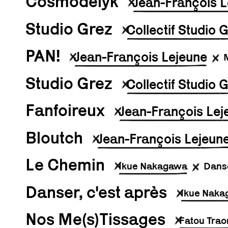
Cosmodelyk
Jean-François L
Studio Grez
Collectif Studio 
PAN!
Jean-François Lejeune
Studio Grez
Collectif Studio 
Fanfoireux
Jean-François Lej
Bloutch
Jean-François Lejeun
Le Chemin
Ikue Nakagawa
Dans
Danser, c'est après
Ikue Nak
Nos Me(s)Tissages
Fatou Trao