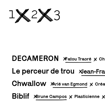
DECAMERON
Fatou Traoré
Ch
Le perceur de trou
Jean-Fra
Chwallow
Arié van Egmond
Créa
Biblif
Brune Campos
Plasticienne