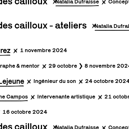
des cailloux
Natalia Dufraisse
Concept
es cailloux - ateliers
Natalia Dufra
Grez
1 novembre 2024
raphe & mentor
29 octobre ❯ 8 novembre 202
Lejeune
Ingénieur du son
24 octobre 202
ne Campos
Intervenante artistique
21 octob
16 octobre 2024
des cailloux
Natalia Dufraisse
Concept