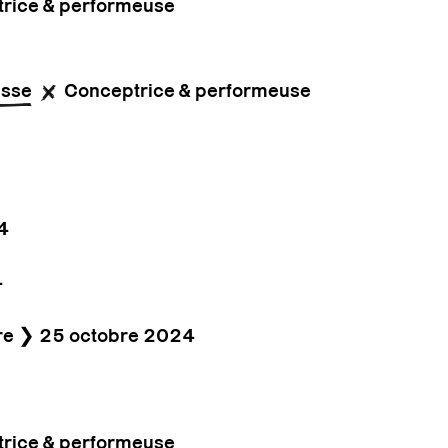
rice & performeuse
isse
Conceptrice & performeuse
4
4
re ❯ 25 octobre 2024
rice & performeuse