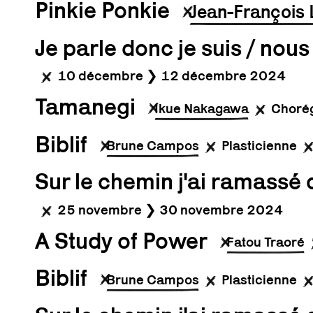
Pinkie Ponkie
Jean-François 
Je parle donc je suis / nou
10 décembre ❯ 12 décembre 2024
Tamanegi
Ikue Nakagawa
Chorég
Biblif
Brune Campos
Plasticienne
Sur le chemin j'ai ramassé 
25 novembre ❯ 30 novembre 2024
A Study of Power
Fatou Traoré
Biblif
Brune Campos
Plasticienne