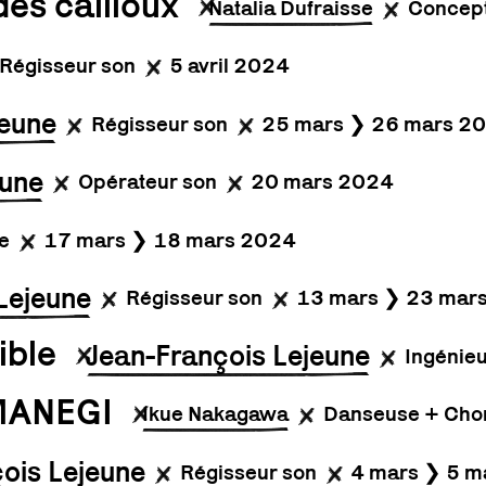
des cailloux
Natalia Dufraisse
Concept
Régisseur son
5 avril 2024
jeune
Régisseur son
25 mars ❯ 26 mars 2
eune
Opérateur son
20 mars 2024
e
17 mars ❯ 18 mars 2024
Lejeune
Régisseur son
13 mars ❯ 23 mar
ible
Jean-François Lejeune
Ingénieu
TAMANEGI
Ikue Nakagawa
Danseuse + Cho
ois Lejeune
Régisseur son
4 mars ❯ 5 m