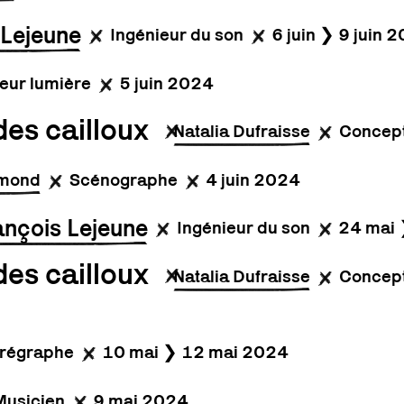
 Lejeune
Ingénieur du son
6 juin ❯ 9 juin 
eur lumière
5 juin 2024
des cailloux
Natalia Dufraisse
Concept
gmond
Scénographe
4 juin 2024
ançois Lejeune
Ingénieur du son
24 mai 
des cailloux
Natalia Dufraisse
Concept
régraphe
10 mai ❯ 12 mai 2024
Musicien
9 mai 2024