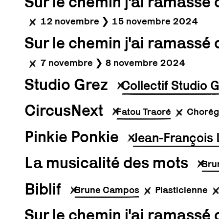
Sur le chemin j'ai ramassé 
12 novembre ❯ 15 novembre 2024
Sur le chemin j'ai ramassé d
7 novembre ❯ 8 novembre 2024
Studio Grez
Collectif Studio 
CircusNext
Fatou Traoré
Chorég
Pinkie Ponkie
Jean-François 
La musicalité des mots
Bru
Biblif
Brune Campos
Plasticienne
Sur le chemin j'ai ramassé 